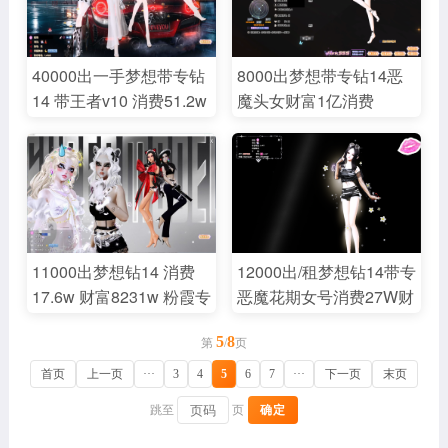
撒娇隔世精灵等21页脸
名片920契阔/柠檬烟火醒
名片黑底板黑舞台黑证白
底板3个金芒闪耀/清露碧
腿套/恋爱发烧/红黑堆袜/
逐岚坐骑/皇帝的新装雅
型/彩瞳黑瞳等/无限黄昏
狮粉昵底板/校园春雨黑
框920与子戒指秀丽六耳
荷特效/大厅背景3个/纯黑
钻石环绕/熊猫马甲/豹纹
痞情有独钟婚纱の白装
隐秘空间/缠绵热烈镜头
天鹅婚纱等套-六耳眷恋
王弥猫咪摇滚红月瑶炽爱
昵称/金证，50/周180/
耳坠/永结同心羽翼沙
等/史努比外搭/黑白红腿
40000出一手梦想带专钻
8000出梦想带专钻14恶
等21页动作戒指/金色邀
几秒马力伊甸宿醉风旅宠
狐面浓颜旎梦镜花玉醉萌
🈷️，编号12190
发，月租 450 周 150，押
套，编号12558
14 带王者v10 消费51.2w
魔头女财富1亿消费
约微醺呢喃璀璨秀场灿烂
物隔世撩人玉醉人鱼夜月
猫凝望璀影燕笑精灵宠物
金200，编号12669
财富近2e 王国之翼/恶魔
30.7W晓梦清露魂牵红心
花火等动作名片/动作套
13页脸-黑瞳煞白米雪色
星灵隔世萝莉等33页脸单
头/专属昵称4个/新黑昵
玫瑰特效豹纹上衣桃狸瞳
装10页+，编号12185
咖双皮奶夏日元气皮黄眉
人套30页伴侣套22页动
称/新黑白绿名片/蓝金证
白框玫瑰花床海星扑克蓝
烟熏时之赛车唇黑白唇马
作对戒19页动作名片8页
书/920/白鱼尾豹纹旗袍未
色妖姬黑白女神头秀丽六
甲-灵动细语玫瑰发箍宿
昵称底板15个美妆齐全带
来世界浴巾白羽毛白缎带
耳宠物精灵爱神后来萝莉
醉墨镜豹纹头饰妖姬发卡
超多热门老饰品可租周
美轮美奂音符浪花奶牛夏
无辜套130页动作名片4
珍珠发卡婚纱如花云团小
200押200，编号12398
11000出梦想钻14 消费
12000出/租梦想钻14带专
日清纯朦胧海岸黑金魅惑
页黑金昵称豹纹主义极简
帽冬日缭绕珠光流淌恋爱
17.6w 财富8231w 粉霞专
恶魔花期女号消费27W财
校园青涩时光岚音等老限
黑对戒求婚和你一起流光
发烧天鹅面具膝盖伤妖姬
属昵称/蓝紫纯黑昵称戒/
富1.2E——花期/黑UI/新
时套15+/纯情豹纹凹凸曼
酷玩镜头夜光920部分老
腰带黑腿套盛夏猫尾松弛
5
8
彩虹光圈/双黑白名片/黑
黑昵称/鸿影琉璃昵称/黑
第
/
页
盛夏银杏黑白萤火婚纱上
限时饰品，竞技场玩不
慵懒元气钻闪妖姬耳环暖
金证书/底板戒2个/黑空
底板/双黑名片/黑证/昏暗
下装/双校园银雪婉约桃
了，其他正常，编号
首页
上一页
···
3
4
5
6
7
···
下一页
末页
冬陪伴香奈儿彩虹项链五
间/豹纹舞台/多人名片6
格调百变自我霓彩视界优
狸冬梅海星波斯猫温婉闪
11949
角星手链-缠绵镜头满眼
跳至
页
确定
个/双人名片4个/变装名片
雅华奢等6页动作名片
耀缎带美发新娘秀发等老
10页动作戒-呢喃邀约香
5个/校园海星纱礼头/婚纱
920LOVE戒/23页动作戒/