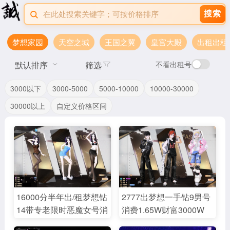
搜索
梦想家园
天空之城
王国之翼
皇宫大殿
出租出租
默认排序
筛选
不看出租号
3000以下
3000-5000
5000-10000
10000-30000
30000以上
自定义价格区间
16000分半年出/租梦想钻
2777出梦想一手钻9男号
14带专老限时恶魔女号消
消费1.65W财富3000W
费52.5W财富1.37E——
——魂牵玫瑰红心暗黑时