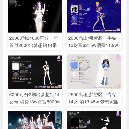
彼岸花晓梦清露玫瑰全
代纪念5全身戒/极简绿白
身/黑UI/新黑昵称/红昵称
2全景名片/百搭未完待续
粉昵称/黑底板/双黑名片/
等动作名片/黑证/温情一
黑金伴侣证/百变自我炽
隅甜蜜旅行花式秀恩爱撩
明聚会暮色闪耀等7页动
人气息勾心夜月等4页动
20000秒24000可分一年
2000急出/租梦想一手钻
作名片/920/缠绵微甜乐拍
作戒/人鱼执迷霸总朦胧
首付2000出梦想钻14带
13财富6275w消费11.9w
等18页伴侣戒/秀丽62凛
成熟宠物王迷糖心脉冲等
专消费百万财富1.92亿花
脸14页璀影撒娇甜梦风旅
冽凝目后来80精灵风旅纯
7页脸/叛逆优等5页瞳/煞
期恶魔大衣柜老限时极品
仙姿玉色芭龄童真宠物隔
白马力早春猫咪龙隐斑斓
白古铜美拉德棕冷灰米皮
女号花期仲夏彼岸全身戒
世美人淡绿/黑瞳/煞白米
等23页脸/彩虹牡丹黑夜
黑漆漆/时之狭间魅惑子
指吉普车樱花烟花心雨风
皮/桃色眼影/白粉唇/外搭
银杏红野瞳/美妆美体全/
夜魅影迷人等6页眼影/白
华冬梅盛夏碧水海天夏日
4页/套装121页/幻彩泡泡/
豹纹女郎浴巾芳香风华精
抹茶唇星河璀璨剪爱等5
浅粉清纯精灵龙凤银杏牡
无畏新意/动作戒9页/全景
灵彩虹天鹅等15+老限时
页唇彩/蛇蔓纹身腹肌/祈
6000可分2期出梦想钻14
2500出/租梦想区带专钻
丹校园喵得假期浪漫爱丽
名片5页极致臻银/动作名
套/黑白羽毛上下/婚纱纱
愿头/向阳花开/西部牛仔
女号 消费13w财富8900w
14女-消13.45w 梦想家园
丝钻石岚音老限时套豹纹
片2页金骑星纱百变自我
情/牡丹血色罩/白纱抹胸/
帽/灵动细语/双面伯爵礼
—新黑昵称黑底板黑证老
2900出梦想区带专钻14
罩豹纹短裤凹凸曼上衣短
夕阳余晖甜莓琉钻嚣浪宣
木耳外搭/银杏短裤/婚纱
帽/恋爱发烧面饰/骷髅焰
黑名片/920恶魔/秀丽凝目
女-消13.75w财7112w-玫
裤婚纱牡丹羽毛烈焰龙凤
言昏暗格调信号反射暗影
浅沙/水晶鞋/白框/豹纹耳
火/血色印记/白烟/膝盖伤/
温御王弥风旅后来宠物粉
瑰魂牵2全身戒/黑昵称白
上衣新黑昵称黑名片黑夜
狂潮虚茧缚光吸引名片/
朵/白烟/飞唇/星灵垂梦/白
光源脚链/马力全开炫界