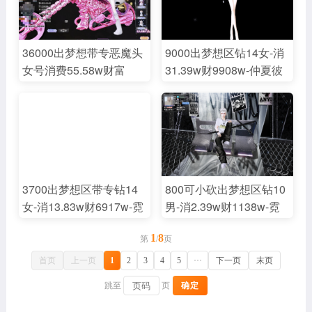
头/兮风拂羽/羽纱微漾-秀
天使降临四宠萌尾外搭一
丽八月马力蝴蝶山海撒娇
页 缠绵热烈快乐水闲暇
甜梦惑心无辜爱神萝莉精
撩人流光甜心一隅戒 绿
36000出梦想带专恶魔头
9000出梦想区钻14女-消
灵隔世悸动致命巨星13页
野丛林多人/秘密耳语天
女号消费55.58w财富
31.39w财9908w-仲夏彼
脸-夏日冰雪红野黑瞳/煞
桥密语双人/落花恋恋清
1.335亿全身戒指5
岸暗黑玫瑰4全身-恶魔头/
白古铜末世健康咖米皮/
晨/夜粉闪耀名片因你闪
个/920/520/天马黑舞台/
白羽毛白孔雀音符黑缎蝴
黄眉白唇锁骨不羁纹印-
耀房间，编号13703
黑名片1.0/双黑昵称/黑证/
蝶礼服香肩等套/羽毛迷
灵动细语/豹纹头饰/白纱
白框/粉摩托/婚礼花礼/点
幻甜梦兮风上/羽纱微漾/
遮面/黑腿套/魔鬼颤音/元
点花语/浴巾/缎带魅惑/蓝
夏日凉拖-黑色绅士-陷入
气钻闪等饰品-10页动作
色妖姬/黑羽毛/黑白风华
黑夜斑斓/黑名片-520与
戒-20动作名片-编号
3700出梦想区带专钻14
800可小砍出梦想区钻10
套/冬梅套/五角星套/音符
子-美乐蒂夜店等舞台-兰
13686
女-消13.83w财6917w-霓
男-消2.39w财1138w-霓
套/星空套/龙凤套/人鱼套
幽烟火昵底板-秀丽六耳
虹暗黑清露魂牵4全身-镜
虹玫瑰魂牵3全身-人鱼王
等50➕老限时套/盛夏上
马力仙姿软萌风旅宠物后
1
8
渊昵-混沌/银名片-禁忌昵
迷伯爵落雪灵逸白胡子冷
第
/
页
下/纯情上下/白萤火上下/
来萌猫萝莉爱神暮色幽兰
底板-白证-彼岸因你闪耀
锋38脸-牡丹瞳/煞白双皮
银杏上下/婚纱上下/黑萤
宿醉巨星致命17页脸-夏
首页
上一页
1
2
3
4
5
···
下一页
末页
等舞台-学妹假面墨色浮
奶雪色米皮/魅棕白唇腹
火奶罩/烈焰奶罩/黑白羽
日赤弩牡丹银杏石榴墨黑
跳至
页
确定
光头/深咖舞媚/白翎/一尾
肌-点点羞涩/黑腿套/29页
毛上下/牡丹奶罩/黄韵短
瞳/煞白龙隐双皮奶末世
蓝莺情之所钟等套-六耳
套装/33页头/29页上/20页