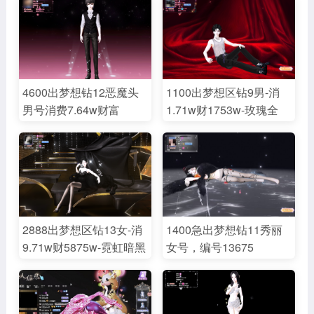
老限时人鱼霸总成熟六耳
符血色豹纹婚礼羽毛等
马脸朦胧热门脸齐陷入黑
20+老限时/鸿影甜蜜红色
夜名片彩虹光圈白框吉普
琉璃黑昵称黑白金黑夜名
车外套8页热门瞬间时刻
片黑底板黑空间黑证/霸
等带专钻14不断抽男号，
总成熟人鱼忧冷执迷不怒
4600出梦想钻12恶魔头
1100出梦想区钻9男-消
周280月1000押金200，
六耳名仕低语血色告白冷
男号消费7.64w财富
1.71w财1753w-玫瑰全
编号13735
世超模深情衷情落寞伯爵
3962w恶魔头920黑舞台
身-雅痞头-忧冷霸总幽兰
冷意脸美妆美体全/白框
人鱼优冷霸总执迷雾月奶
芳心龙隐越界伊甸水漾5
920520与子缠绵戒/深情
狗喵系男友云淡 煞白末
页脸-煞白双皮奶米皮/八
耳语旅途粉焰顶流聚宴红
世米皮精灵黑瞳红野瞳八
字眉烟熏/黑白唇腹肌-骷
毯信号主角等名片/部分
字黄眉赛车眼影 校园套/
髅火/恋爱发烧/鬼狱冥火/
老限时饰品大衣橱男号，
樱唇舞踏/婚纱の绅士/婚
崭露锋芒等饰品-2页动作
编号13709
2888出梦想区钻13女-消
1400急出梦想钻11秀丽
纱の暗黑/黄金便便/小黑
戒-5动作名片-编号13687
9.71w财5875w-霓虹暗黑
女号，编号13675
珠链/爱之气球 西洋棋头/
红心3全身-弥散昵-黑名
阴冷反派/蛇发空间/学院/
片-昵底板-围棋房间戒-墨
黑天鹅/洒脱黑发 红黑堆
色浮光丸子假面路转热烈
袜暖冬闪光西服我是主角